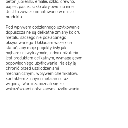
beton jubilerski, emalie, szkło, drewno,
papier, pastik, szkło akrylowe lub inne.
Jest to zawsze odnotowane w opisie
produktu.
Pod wpływem codziennego użytkowanie
dopuszczalne są delikatne zmiany koloru
metalu, szczególnie pozłacanego i
oksydowanego. Dokładam wszelkich
starań, aby moje projekty były jak
najbardziej wytrzymałe, jednak biżuteria
jest produktem delikatnym, wymagającym
odpowiedniego użytkowania. Należy ją
chronić przed uszkodzeniami
mechanicznymi, wpływem chemikaliów,
kontaktem z innymi metalami oraz
wilgocią. Warto zapoznać się ze
wskazówkami dotyczącymi użytkowania
biżuterii, zamieszczonymi w zakładce
Jak
dbać o biżuterię
.
Gwarancja
Biżuteria QZNIAR jest objęta dwuletnią
gwarancją, w ramach której naprawiane
są wady ukryte. Gwarancja nie obejmuje