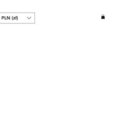
j
PLN (zł)