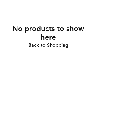
No products to show
here
Back to Shopping
Kundendienst und Informationen
Geschäftsordnung
So pflegen Sie Schmuck
DSGVO
Kontakt